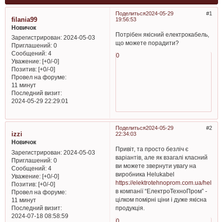
Поделиться
2024-05-29
1
filania99
19:56:53
Новичок
Потрібен якісний електрокабель,
Зарегистрирован
: 2024-05-03
що можете порадити?
Приглашений:
0
Сообщений:
4
0
Уважение:
[+0/-0]
Позитив:
[+0/-0]
Провел на форуме:
11 минут
Последний визит:
2024-05-29 22:29:01
Поделиться
2024-05-29
2
izzi
22:34:03
Новичок
Привіт, та просто безліч є
Зарегистрирован
: 2024-05-03
варіантів, але як взагалі класний
Приглашений:
0
ви можете звернути увагу на
Сообщений:
4
виробника Helukabel
Уважение:
[+0/-0]
https://elektrotehnoprom.com.ua/heluka
Позитив:
[+0/-0]
в компанії “ЕлектроТехноПром” -
Провел на форуме:
цілком помірні ціни і дуже якісна
11 минут
Последний визит:
продукція.
2024-07-18 08:58:59
0