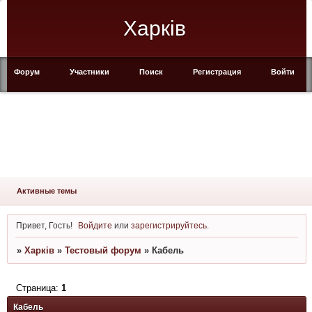
Харків
Форум
Участники
Поиск
Регистрация
Войти
Активные темы
Привет, Гость!
Войдите
или
зарегистрируйтесь
.
»
Харків
»
Тестовый форум
»
Кабель
Страница:
1
Кабель