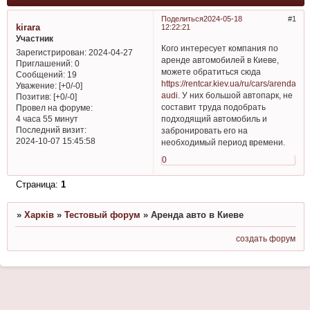
Поделиться
2024-05-18
1
kirara
12:22:21
Участник
Кого интересует компания по
Зарегистрирован
: 2024-04-27
аренде автомобилей в Киеве,
Приглашений:
0
можете обратиться сюда
Сообщений:
19
https://rentcar.kiev.ua/ru/cars/arenda-
Уважение:
[+0/-0]
audi
. У них большой автопарк, не
Позитив:
[+0/-0]
составит труда подобрать
Провел на форуме:
подходящий автомобиль и
4 часа 55 минут
Последний визит:
забронировать его на
2024-10-07 15:45:58
необходимый период времени.
0
Страница:
1
»
Харків
»
Тестовый форум
»
Аренда авто в Киеве
создать форум